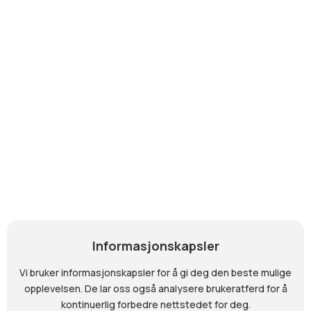
MENY
KONTAKT
Hjem
Adresse
Ringeriksgata 35,
Arrangementer
3510 Hønefoss
Aktuelt
E-post
Utleie
hhd@honefossarena.no
Om oss
Parkering
Kontakt
Informasjonskapsler
ARENAVERT
Vi bruker informasjonskapsler for å gi deg den beste mulige
opplevelsen. De lar oss også analysere brukeratferd for å
Kontor rett innenfor hovedinngangen, eller på
kontinuerlig forbedre nettstedet for deg.