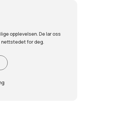
! Det er
ikke
tillatt å filme, streame eller ta bilder uten særskilt tillat
em
Arrangementer
Aktuelt
Utleie
Om o
lige opplevelsen. De lar oss
 nettstedet for deg.
e
ng