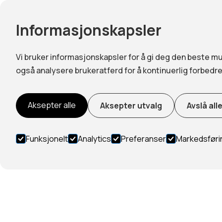
NB
Informasjonskapsler
Hj
Vi bruker informasjonskapsler for å gi deg den beste mu
også analysere brukeratferd for å kontinuerlig forbedre
Aksepter alle
Aksepter utvalg
Avslå all
Funksjonelt
Analytics
Preferanser
Markedsføri