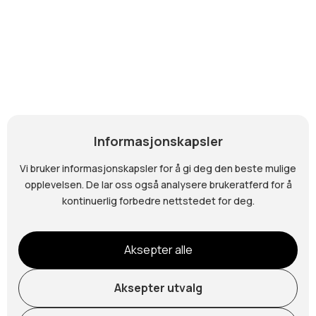
E-post
Utleie
hhd@honefossarena.no
Om oss
Parkering
Kontakt
Informasjonskapsler
ARENAVERT
Vi bruker informasjonskapsler for å gi deg den beste mulige
opplevelsen. De lar oss også analysere brukeratferd for å
Kontor rett innenfor hovedinngangen, eller på
kontinuerlig forbedre nettstedet for deg.
telefon
45830822
kveld og helg.
Dagtid trykk
her
Aksepter alle
Aksepter utvalg